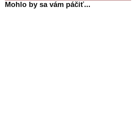
Mohlo by sa vám páčiť...
Digitálny ekosystém PPG LINQ™
Digitálny ekosystém spoločnosti PPG, ktorý patrí medzi
lídrov v odvetví, prepája hardvér a softvér prostredníctvom
cloudovej platformy a prináša modernizované procesy