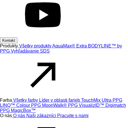
Kontakt
Produkty
Všetky produkty
AquaMax® Extra
BODYLINE™ by
PPG
Vyhľadávanie SDS
Farba
Všetky farby
Líder v oblasti farieb
TouchMix Ultra
PPG
LINQ™ Colour
PPG MoonWalk®
PPG VisualizID™
Digimatch
PPG MagicBox™
O nás
O nás
Naši zákazníci
Pracujte s nami