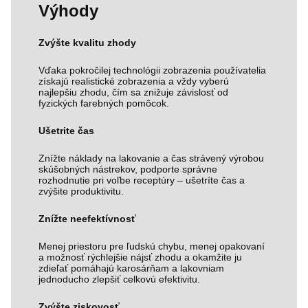
Výhody
Zvýšte kvalitu zhody
Vďaka pokročilej technológii zobrazenia používatelia
získajú realistické zobrazenia a vždy vyberú
najlepšiu zhodu, čím sa znižuje závislosť od
fyzických farebných pomôcok.
Ušetrite čas
Znížte náklady na lakovanie a čas strávený výrobou
skúšobných nástrekov, podporte správne
rozhodnutie pri voľbe receptúry – ušetríte čas a
zvýšite produktivitu.
Znížte neefektívnosť
Menej priestoru pre ľudskú chybu, menej opakovaní
a možnosť rýchlejšie nájsť zhodu a okamžite ju
zdieľať pomáhajú karosárňam a lakovniam
jednoducho zlepšiť celkovú efektivitu.
Zvýšte ziskovosť