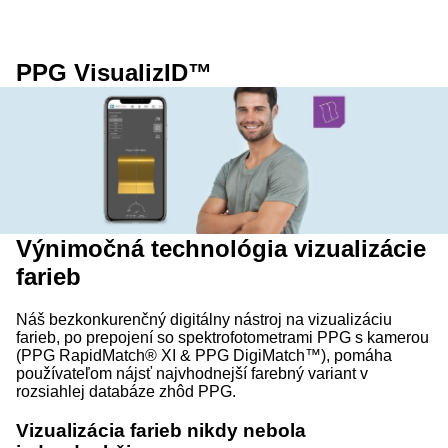
PPG VisualizID™
Výnimočná technológia vizualizácie
farieb
Náš bezkonkurenčný digitálny nástroj na vizualizáciu
farieb, po prepojení so spektrofotometrami PPG s kamerou
(PPG RapidMatch® XI & PPG DigiMatch™), pomáha
používateľom nájsť najvhodnejší farebný variant v
rozsiahlej databáze zhôd PPG.
Vizualizácia farieb nikdy nebola