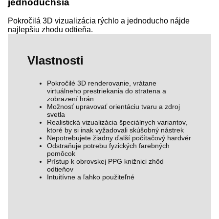
jednoduchšia
Pokročilá 3D vizualizácia rýchlo a jednoducho nájde
najlepšiu zhodu odtieňa.
Vlastnosti
Pokročilé 3D renderovanie, vrátane
virtuálneho prestriekania do stratena a
zobrazení hrán
Možnosť upravovať orientáciu tvaru a zdroj
svetla
Realistická vizualizácia špeciálnych variantov,
ktoré by si inak vyžadovali skúšobný nástrek
Nepotrebujete žiadny ďalší počítačový hardvér
Odstraňuje potrebu fyzických farebných
pomôcok
Prístup k obrovskej PPG knižnici zhôd
odtieňov
Intuitívne a ľahko použiteľné