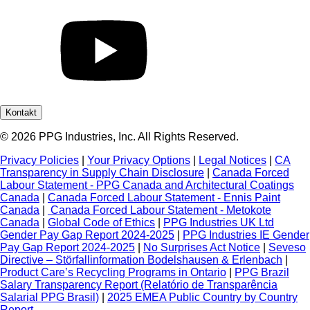
Kontakt
© 2026 PPG Industries, Inc. All Rights Reserved.
Privacy Policies
|
Your Privacy Options
|
Legal Notices
|
CA
Transparency in Supply Chain Disclosure
|
Canada Forced
Labour Statement - PPG Canada and Architectural Coatings
Canada
|
Canada Forced Labour Statement - Ennis Paint
Canada
|
Canada Forced Labour Statement - Metokote
Canada
|
Global Code of Ethics
|
PPG Industries UK Ltd
Gender Pay Gap Report 2024-2025
|
PPG Industries IE Gender
Pay Gap Report 2024-2025
|
No Surprises Act Notice
|
Seveso
Directive – Störfallinformation Bodelshausen & Erlenbach
|
Product Care’s Recycling Programs in Ontario
|
PPG Brazil
Salary Transparency Report (Relatório de Transparência
Salarial PPG Brasil)
|
2025 EMEA Public Country by Country
Report