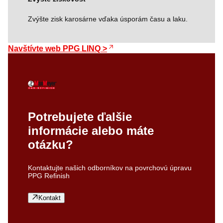
Zvýšte zisk karosárne vďaka úsporám času a laku.
Navštívte web PPG LINQ >
Potrebujete ďalšie
informácie alebo máte
otázku?
Kontaktujte našich odborníkov na povrchovú úpravu
PPG Refinish
Kontakt