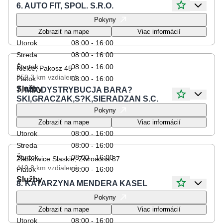
6. AUTO FIT, SPOL. S.R.O.
Otváracie hodiny
Pokyny
Pondelok
08:00 - 16:00
Zobraziť na mape
Viac informácií
Utorok
08:00 - 16:00
Streda
08:00 - 16:00
Štvrtok
08:00 - 16:00
Kielce, Pakosz 45
359.3 km
vzdialené
Piatok
08:00 - 16:00
Služby
7. MIX DYSTRYBUCJA BARA?
SKI,GRACZAK,S?K,SIERADZAN S.C.
Otváracie hodiny
Pokyny
Pondelok
08:00 - 16:00
Zobraziť na mape
Viac informácií
Utorok
08:00 - 16:00
Streda
08:00 - 16:00
Štvrtok
08:00 - 16:00
Zabkowice Slaskie, Zwrocona 87
419.8 km
vzdialené
Piatok
08:00 - 16:00
Služby
8. KATARZYNA MENDERA KASEL
Otváracie hodiny
Pokyny
Pondelok
08:00 - 16:00
Zobraziť na mape
Viac informácií
Utorok
08:00 - 16:00