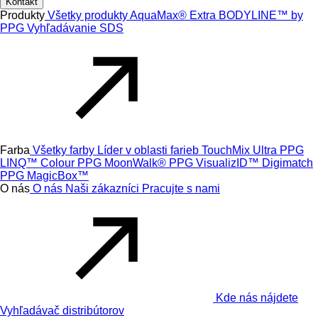
Kontakt
Produkty
Všetky produkty
AquaMax® Extra
BODYLINE™ by
PPG
Vyhľadávanie SDS
Farba
Všetky farby
Líder v oblasti farieb
TouchMix Ultra
PPG
LINQ™ Colour
PPG MoonWalk®
PPG VisualizID™
Digimatch
PPG MagicBox™
O nás
O nás
Naši zákazníci
Pracujte s nami
Kde nás nájdete
Vyhľadávač distribútorov