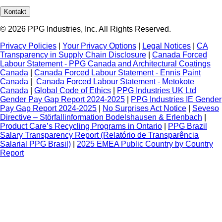
Kontakt
© 2026 PPG Industries, Inc. All Rights Reserved.
Privacy Policies
|
Your Privacy Options
|
Legal Notices
|
CA
Transparency in Supply Chain Disclosure
|
Canada Forced
Labour Statement - PPG Canada and Architectural Coatings
Canada
|
Canada Forced Labour Statement - Ennis Paint
Canada
|
Canada Forced Labour Statement - Metokote
Canada
|
Global Code of Ethics
|
PPG Industries UK Ltd
Gender Pay Gap Report 2024-2025
|
PPG Industries IE Gender
Pay Gap Report 2024-2025
|
No Surprises Act Notice
|
Seveso
Directive – Störfallinformation Bodelshausen & Erlenbach
|
Product Care’s Recycling Programs in Ontario
|
PPG Brazil
Salary Transparency Report (Relatório de Transparência
Salarial PPG Brasil)
|
2025 EMEA Public Country by Country
Report