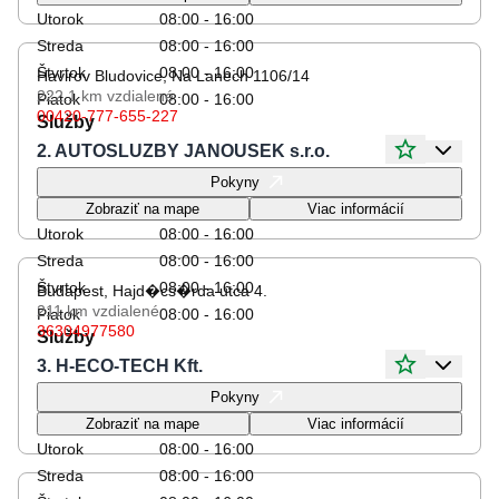
Utorok
08:00 - 16:00
Streda
08:00 - 16:00
Štvrtok
08:00 - 16:00
Havirov Bludovice, Na Lanech 1106/14
222.1 km
vzdialené
Piatok
08:00 - 16:00
00420-777-655-227
Služby
2. AUTOSLUZBY JANOUSEK s.r.o.
Otváracie hodiny
Pokyny
Pondelok
08:00 - 16:00
Zobraziť na mape
Viac informácií
Utorok
08:00 - 16:00
Streda
08:00 - 16:00
Štvrtok
08:00 - 16:00
Budapest, Hajd�cs�rda utca 4.
211 km
vzdialené
Piatok
08:00 - 16:00
36304977580
Služby
3. H-ECO-TECH Kft.
Otváracie hodiny
Pokyny
Pondelok
08:00 - 16:00
Zobraziť na mape
Viac informácií
Utorok
08:00 - 16:00
Streda
08:00 - 16:00