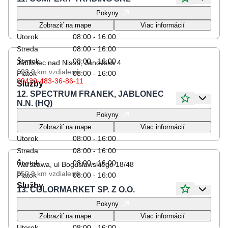
Otváracie hodiny
Pokyny
Pondelok
08:00 - 16:00
Zobraziť na mape
Viac informácií
Utorok
08:00 - 16:00
Streda
08:00 - 16:00
Štvrtok
08:00 - 16:00
Jablonec nad Nisou, Janovska 4
693.9 km
vzdialené
Piatok
08:00 - 16:00
00420-483-36-86-11
Služby
12. SPECTRUM FRANEK, JABLONEC
N.N. (HQ)
Otváracie hodiny
Pokyny
Pondelok
08:00 - 16:00
Zobraziť na mape
Viac informácií
Utorok
08:00 - 16:00
Streda
08:00 - 16:00
Štvrtok
08:00 - 16:00
Warszawa, ul Boguslawskiego 18/48
550.9 km
vzdialené
Piatok
08:00 - 16:00
Služby
13. COLORMARKET SP. Z O.O.
Otváracie hodiny
Pokyny
Pondelok
08:00 - 16:00
Zobraziť na mape
Viac informácií
Utorok
08:00 - 16:00