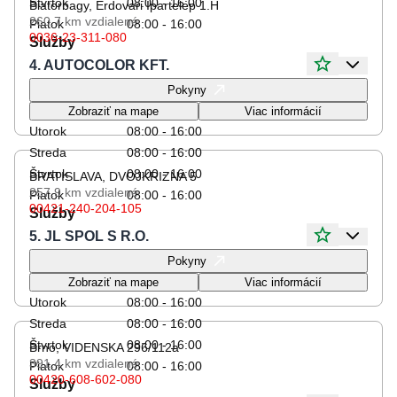
Štvrtok
08:00 - 16:00
Biatorbagy, Erdovari Ipartelep 1.H
260.7 km
vzdialené
Piatok
08:00 - 16:00
0036-23-311-080
Služby
4. AUTOCOLOR KFT.
Otváracie hodiny
Pokyny
Pondelok
08:00 - 16:00
Zobraziť na mape
Viac informácií
Utorok
08:00 - 16:00
Streda
08:00 - 16:00
Štvrtok
08:00 - 16:00
BRATISLAVA, DVOJKRIZNA 5
257.9 km
vzdialené
Piatok
08:00 - 16:00
00421-240-204-105
Služby
5. JL SPOL S R.O.
Otváracie hodiny
Pokyny
Pondelok
08:00 - 16:00
Zobraziť na mape
Viac informácií
Utorok
08:00 - 16:00
Streda
08:00 - 16:00
Štvrtok
08:00 - 16:00
Brno, VIDENSKA 296/112a
391.4 km
vzdialené
Piatok
08:00 - 16:00
00420-608-602-080
Služby