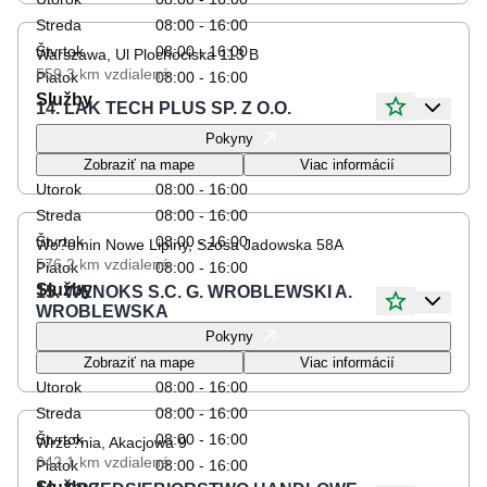
Streda
08:00 - 16:00
Štvrtok
08:00 - 16:00
Warszawa, Ul Plochociska 113 B
559.3 km
vzdialené
Piatok
08:00 - 16:00
Služby
14. LAK TECH PLUS SP. Z O.O.
Otváracie hodiny
Pokyny
Pondelok
08:00 - 16:00
Zobraziť na mape
Viac informácií
Utorok
08:00 - 16:00
Streda
08:00 - 16:00
Štvrtok
08:00 - 16:00
Wo?omin Nowe Lipiny, Szosa Jadowska 58A
576.2 km
vzdialené
Piatok
08:00 - 16:00
Služby
15. WENOKS S.C. G. WROBLEWSKI A.
WROBLEWSKA
Otváracie hodiny
Pokyny
Pondelok
08:00 - 16:00
Zobraziť na mape
Viac informácií
Utorok
08:00 - 16:00
Streda
08:00 - 16:00
Štvrtok
08:00 - 16:00
Wrze?nia, Akacjowa 9
642.1 km
vzdialené
Piatok
08:00 - 16:00