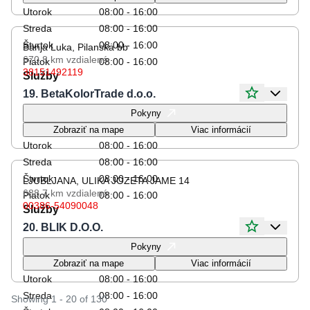
Utorok
08:00 - 16:00
Streda
08:00 - 16:00
Štvrtok
08:00 - 16:00
Banja Luka, Pilanska bb
670.8 km
vzdialené
Piatok
08:00 - 16:00
38151492119
Služby
19. BetaKolorTrade d.o.o.
Otváracie hodiny
Pokyny
Pondelok
08:00 - 16:00
Zobraziť na mape
Viac informácií
Utorok
08:00 - 16:00
Streda
08:00 - 16:00
Štvrtok
08:00 - 16:00
LJUBLJANA, ULIKA JOZETA JAME 14
688.7 km
vzdialené
Piatok
08:00 - 16:00
00386-54090048
Služby
20. BLIK D.O.O.
Otváracie hodiny
Pokyny
Pondelok
08:00 - 16:00
Zobraziť na mape
Viac informácií
Utorok
08:00 - 16:00
Streda
08:00 - 16:00
Showing 1 - 20 of 130