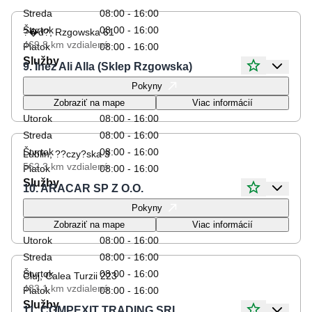
Streda
08:00 - 16:00
Štvrtok
08:00 - 16:00
?�d?, Rzgowska 61
469.8 km
vzdialené
Piatok
08:00 - 16:00
Služby
9. Inez Ali Alla (Sklep Rzgowska)
Otváracie hodiny
Pokyny
Pondelok
08:00 - 16:00
Zobraziť na mape
Viac informácií
Utorok
08:00 - 16:00
Streda
08:00 - 16:00
Štvrtok
08:00 - 16:00
Lublin, ??czy?ska 3
562.3 km
vzdialené
Piatok
08:00 - 16:00
Služby
10. ARACAR SP Z O.O.
Otváracie hodiny
Pokyny
Pondelok
08:00 - 16:00
Zobraziť na mape
Viac informácií
Utorok
08:00 - 16:00
Streda
08:00 - 16:00
Štvrtok
08:00 - 16:00
Cluj, Calea Turzii 223
483.1 km
vzdialené
Piatok
08:00 - 16:00
Služby
11. COMPEXIT TRADING SRL