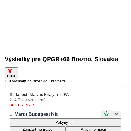
Výsledky pre QPGR+66 Brezno, Slovakia
Filtre
130 obchody
v blízkosti do
1 kilometre
Budapest, Matyas Kiraly u. 60/A
214.7 km
vzdialené
36301279719
1. Marot Budapest Kft
Otváracie hodiny
Pokyny
Pondelok
08:00 - 16:00
Zobraziť na mape
Viac informácií