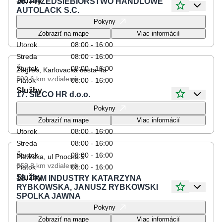
Služby
16. PRZEDSIEBIORSTWO HANDLOWE
AUTOLACK S.C.
Otváracie hodiny
Pokyny
Pondelok
08:00 - 16:00
Zobraziť na mape
Viac informácií
Utorok
08:00 - 16:00
Streda
08:00 - 16:00
Štvrtok
08:00 - 16:00
Zagreb, Karlovacka cesta 4a
590.6 km
vzdialené
Piatok
08:00 - 16:00
Služby
17. SILCO HR d.o.o.
Otváracie hodiny
Pokyny
Pondelok
08:00 - 16:00
Zobraziť na mape
Viac informácií
Utorok
08:00 - 16:00
Streda
08:00 - 16:00
Štvrtok
08:00 - 16:00
Plewiska, ul Pnocna 5
659.8 km
vzdialené
Piatok
08:00 - 16:00
Služby
18. TKM INDUSTRY KATARZYNA
RYBKOWSKA, JANUSZ RYBKOWSKI
SPOLKA JAWNA
Otváracie hodiny
Pokyny
Pondelok
08:00 - 16:00
Zobraziť na mape
Viac informácií