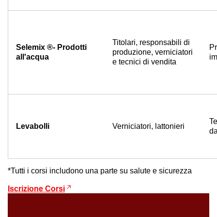
Titolari, responsabili di
Selemix ®- Prodotti
Pr
produzione, verniciatori
all'acqua
im
e tecnici di vendita
Te
Levabolli
Verniciatori, lattonieri
da
*Tutti i corsi includono una parte su salute e sicurezza
Iscrizione Corsi