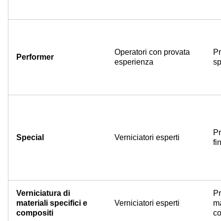
Operatori con provata
Pr
Performer
esperienza
sp
Pr
Special
Verniciatori esperti
fi
Verniciatura di
Pr
materiali specifici e
Verniciatori esperti
ma
compositi
co