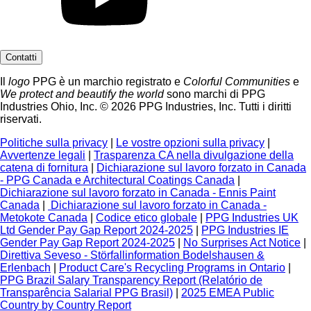
Contatti
Il
logo
PPG è un marchio registrato e
Colorful Communities
e
We protect and beautify the world
sono marchi di PPG
Industries Ohio, Inc. © 2026 PPG Industries, Inc. Tutti i diritti
riservati.
Politiche sulla privacy
|
Le vostre opzioni sulla privacy
|
Avvertenze legali
|
Trasparenza CA nella divulgazione della
catena di fornitura
|
Dichiarazione sul lavoro forzato in Canada
- PPG Canada e Architectural Coatings Canada
|
Dichiarazione sul lavoro forzato in Canada - Ennis Paint
Canada
|
Dichiarazione sul lavoro forzato in Canada -
Metokote Canada
|
Codice etico globale
|
PPG Industries UK
Ltd Gender Pay Gap Report 2024-2025
|
PPG Industries IE
Gender Pay Gap Report 2024-2025
|
No Surprises Act Notice
|
Direttiva Seveso - Störfallinformation Bodelshausen &
Erlenbach
|
Product Care's Recycling Programs in Ontario
|
PPG Brazil Salary Transparency Report (Relatório de
Transparência Salarial PPG Brasil)
|
2025 EMEA Public
Country by Country Report