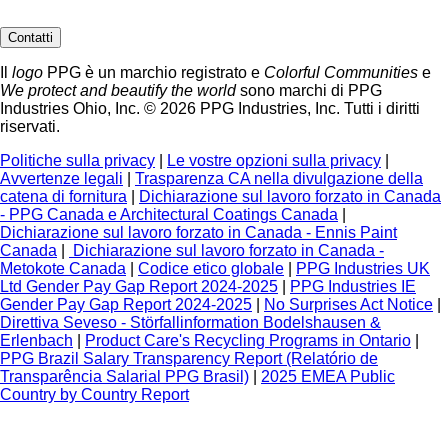
Contatti
Il
logo
PPG è un marchio registrato e
Colorful Communities
e
We protect and beautify the world
sono marchi di PPG
Industries Ohio, Inc. © 2026 PPG Industries, Inc. Tutti i diritti
riservati.
Politiche sulla privacy
|
Le vostre opzioni sulla privacy
|
Avvertenze legali
|
Trasparenza CA nella divulgazione della
catena di fornitura
|
Dichiarazione sul lavoro forzato in Canada
- PPG Canada e Architectural Coatings Canada
|
Dichiarazione sul lavoro forzato in Canada - Ennis Paint
Canada
|
Dichiarazione sul lavoro forzato in Canada -
Metokote Canada
|
Codice etico globale
|
PPG Industries UK
Ltd Gender Pay Gap Report 2024-2025
|
PPG Industries IE
Gender Pay Gap Report 2024-2025
|
No Surprises Act Notice
|
Direttiva Seveso - Störfallinformation Bodelshausen &
Erlenbach
|
Product Care's Recycling Programs in Ontario
|
PPG Brazil Salary Transparency Report (Relatório de
Transparência Salarial PPG Brasil)
|
2025 EMEA Public
Country by Country Report