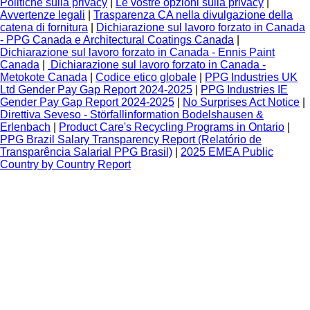
Politiche sulla privacy
|
Le vostre opzioni sulla privacy
|
Avvertenze legali
|
Trasparenza CA nella divulgazione della
catena di fornitura
|
Dichiarazione sul lavoro forzato in Canada
- PPG Canada e Architectural Coatings Canada
|
Dichiarazione sul lavoro forzato in Canada - Ennis Paint
Canada
|
Dichiarazione sul lavoro forzato in Canada -
Metokote Canada
|
Codice etico globale
|
PPG Industries UK
Ltd Gender Pay Gap Report 2024-2025
|
PPG Industries IE
Gender Pay Gap Report 2024-2025
|
No Surprises Act Notice
|
Direttiva Seveso - Störfallinformation Bodelshausen &
Erlenbach
|
Product Care's Recycling Programs in Ontario
|
PPG Brazil Salary Transparency Report (Relatório de
Transparência Salarial PPG Brasil)
|
2025 EMEA Public
Country by Country Report