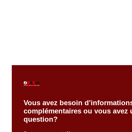
Guide des emplacements des codes couleur constructeur
(OEM)
Besoin d’aide pour trouver le code couleur constructeur
d’un véhicule ? Utilisez ce guide des emplacements des
codes couleur OEM comme référence rapide pour
localiser le code couleur sur les véhicules produits
localement ou importés.
Vous avez besoin d'information
complémentaires ou vous avez 
question?