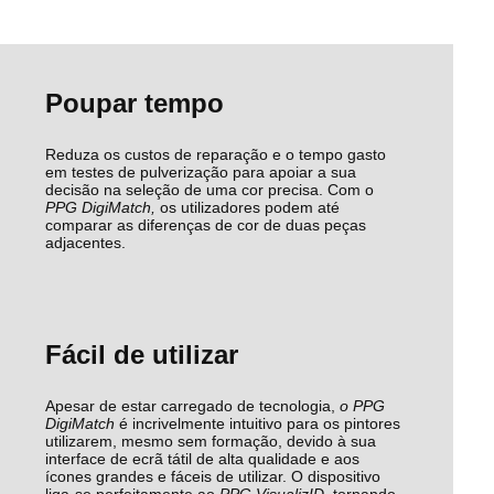
Poupar tempo
Reduza os custos de reparação e o tempo gasto
em testes de pulverização para apoiar a sua
decisão na seleção de uma cor precisa. Com o
PPG DigiMatch,
os utilizadores podem até
comparar as diferenças de cor de duas peças
adjacentes.
Fácil de utilizar
Apesar de estar carregado de tecnologia,
o PPG
DigiMatch
é incrivelmente intuitivo para os pintores
utilizarem, mesmo sem formação, devido à sua
interface de ecrã tátil de alta qualidade e aos
ícones grandes e fáceis de utilizar. O dispositivo
liga-se perfeitamente ao
PPG VisualizID,
tornando