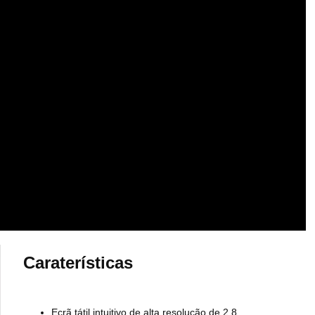
Caraterísticas
Ecrã tátil intuitivo de alta resolução de 2,8