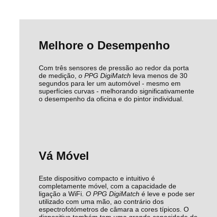
Melhore o Desempenho
Com três sensores de pressão ao redor da porta
de medição,
o PPG DigiMatch
leva menos de 30
segundos para ler um automóvel - mesmo em
superfícies curvas - melhorando significativamente
o desempenho da oficina e do pintor individual.
Vá Móvel
Este dispositivo compacto e intuitivo é
completamente móvel, com a capacidade de
ligação a WiFi.
O PPG DigiMatch
é leve e pode ser
utilizado com uma mão, ao contrário dos
espectrofotómetros de câmara a cores típicos. O
dispositivo também tem uma grande capacidade de