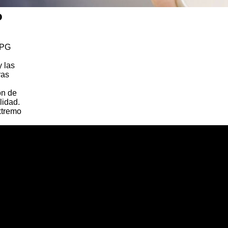
o
PPG
 las
ras
ón de
lidad.
xtremo