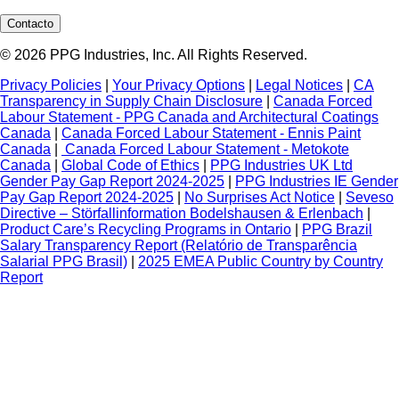
Contacto
© 2026 PPG Industries, Inc. All Rights Reserved.
Privacy Policies
|
Your Privacy Options
|
Legal Notices
|
CA
Transparency in Supply Chain Disclosure
|
Canada Forced
Labour Statement - PPG Canada and Architectural Coatings
Canada
|
Canada Forced Labour Statement - Ennis Paint
Canada
|
Canada Forced Labour Statement - Metokote
Canada
|
Global Code of Ethics
|
PPG Industries UK Ltd
Gender Pay Gap Report 2024-2025
|
PPG Industries IE Gender
Pay Gap Report 2024-2025
|
No Surprises Act Notice
|
Seveso
Directive – Störfallinformation Bodelshausen & Erlenbach
|
Product Care’s Recycling Programs in Ontario
|
PPG Brazil
Salary Transparency Report (Relatório de Transparência
Salarial PPG Brasil)
|
2025 EMEA Public Country by Country
Report