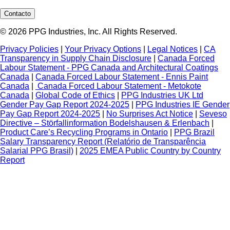
Contacto
© 2026 PPG Industries, Inc. All Rights Reserved.
Privacy Policies
|
Your Privacy Options
|
Legal Notices
|
CA
Transparency in Supply Chain Disclosure
|
Canada Forced
Labour Statement - PPG Canada and Architectural Coatings
Canada
|
Canada Forced Labour Statement - Ennis Paint
Canada
|
Canada Forced Labour Statement - Metokote
Canada
|
Global Code of Ethics
|
PPG Industries UK Ltd
Gender Pay Gap Report 2024-2025
|
PPG Industries IE Gender
Pay Gap Report 2024-2025
|
No Surprises Act Notice
|
Seveso
Directive – Störfallinformation Bodelshausen & Erlenbach
|
Product Care’s Recycling Programs in Ontario
|
PPG Brazil
Salary Transparency Report (Relatório de Transparência
Salarial PPG Brasil)
|
2025 EMEA Public Country by Country
Report